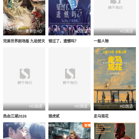
更新至HD
HD国语
HD国语
完美世界剧场版 九劫焚天
错过了，遗憾吗？
一般人物
HD国语
HD国语
HD国语
热血江湖2026
猎虎贰
走马观花