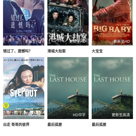
更新至HD
更新至HD
更新至HD
错过了，遗憾吗？
港城大劫案
大宝宝
HD中字
HD中字
更新至高清
出走 哥哥的彼界
最后孤屋
最后孤屋