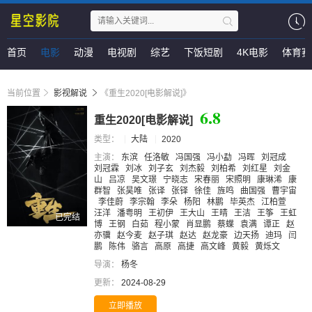
首页
电影
动漫
电视剧
综艺
下饭短剧
4K电影
体育赛
当前位置
影视解说
《重生2020[电影解说]》
6.8
重生2020[电影解说]
类型：
大陆
2020
主演：
东滨
任洛敏
冯国强
冯小勐
冯晖
刘冠成
刘冠霖
刘冰
刘子玄
刘杰毅
刘柏希
刘红星
刘金
山
吕凉
吴文璟
宁晓志
宋春丽
宋照明
康琳浠
康
群智
张昊唯
张译
张铎
徐佳
旌鸣
曲国强
曹宇宙
李佳蔚
李宗翰
李朵
杨阳
林鹏
毕英杰
江柏萱
汪洋
潘粤明
王初伊
王大山
王晴
王洁
王筝
王虹
已完结
博
王钢
白茹
程小蒙
肖显鹏
蔡蝶
袁满
谭正
赵
亦骥
赵今麦
赵子琪
赵达
赵龙豪
边天扬
迪玛
闫
鹏
陈伟
骆言
高原
高捷
高文峰
黄毅
黄烁文
导演：
杨冬
更新：
2024-08-29
立即播放