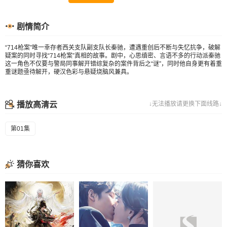
剧情简介
“714枪案”唯一幸存者西关支队副支队长秦驰，遭遇重创后不断与失忆抗争，破解
疑案的同时寻找“714枪案”真相的故事。剧中，心思缜密、言语不多的行动派秦驰
这一角色不仅要与警局同事解开错综复杂的案件背后之“谜”，同时他自身更有着重
重谜题亟待解开，硬汉色彩与悬疑烧脑风兼具。
播放高清云
↓无法播放请更换下面线路↓
第01集
猜你喜欢