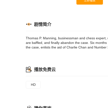
立即播放
case, enlists
leading to a cl
剧情简介
Thomas P. Manning, businessman and chess expert, my
are baffled, and finally abandon the case. Six months
the case, enlists the aid of Charlie Chan and Number 3 
播放免费云
HD