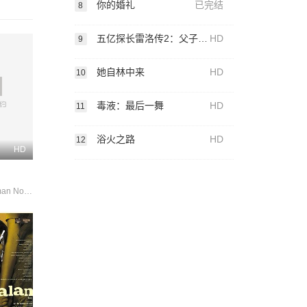
你的婚礼
已完结
8
五亿探长雷洛传2：父子情仇粤语
HD
9
她自林中来
HD
10
毒液：最后一舞
HD
11
浴火之路
HD
12
HD
Alicia Amin Iman Norreen 吕杨 雷米·伊沙克