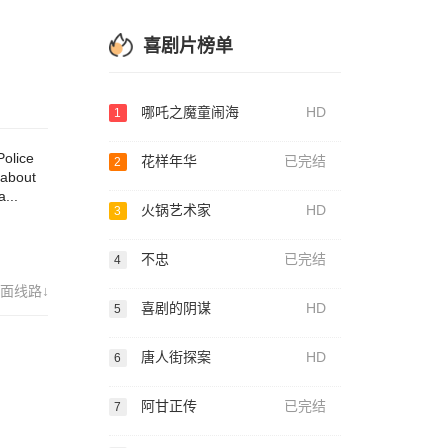
喜剧片榜单
哪吒之魔童闹海
HD
1
Police
花样年华
已完结
2
 about
...
火锅艺术家
HD
3
不忠
已完结
4
面线路↓
喜剧的阴谋
HD
5
唐人街探案
HD
6
阿甘正传
已完结
7