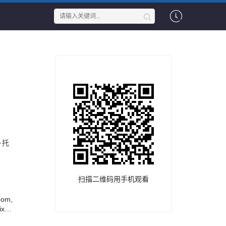
k
·托
扫描二维码用手机观看
oom,
ix
 the