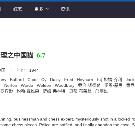
剧
综艺
更多
资讯
6.7
查理之中国猫
美国
年份：
1944
hony
Bufford
Chan
Cy
Daisy
Fred
Heyburn
I·斯坦福·乔利
Jac
e
Norton
Warde
Weldon
Woodbury
乔治·钱德勒
伊恩·基思
悉尼
·罗宾逊
约翰·戴维森
萨姆·弗林特
贝蒂·布莱丝
邝炳雄
ning, businessman and chess expert, mysteriously shot in a locked r
 some chess pieces. Police are baffled, and finally abandon the case. S
 victim&#39;s daughter Leah Manning, stung by a scurrilous book about