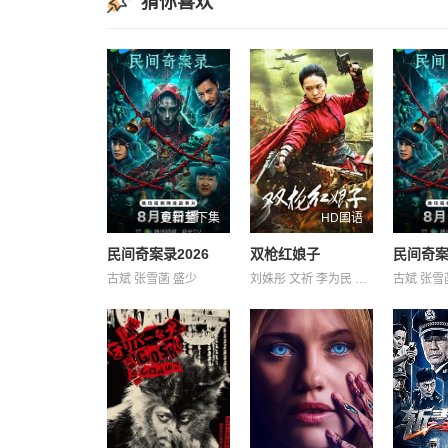
猜你喜欢
更新至下集
HD国语
民间奇案录2026
双枪红娘子
民间奇案
古斌 张雪菡 盛少
刘姝彤 文祈 李为民 王品一 王岗岗 王程 谢宁 邱晨阳 陈之辉 魏兆雄
古斌 张雪