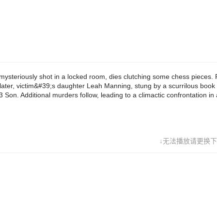
 the aid of Charlie Chan and Number 3 Son. Additional murders follow,
imactic confrontation in a...
steriously shot in a locked room, dies clutching some chess pieces. 
 later, victim&#39;s daughter Leah Manning, stung by a scurrilous book
Son. Additional murders follow, leading to a climactic confrontation in a
↓无法播放请更换下