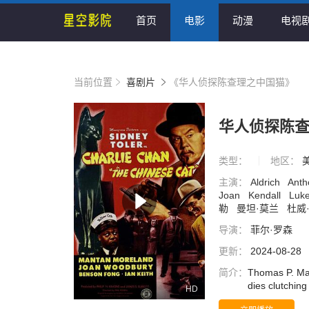
首页
电影
动漫
电视
当前位置
喜剧片
《华人侦探陈查理之中国猫》
华人侦探陈
类型：
地区：
主演：
Aldrich
Ant
Joan
Kendall
Luk
勒
曼坦·莫兰
杜威
导演：
菲尔·罗森
更新：
2024-08-28
简介：
Thomas P. Man
dies clutching
HD
months later,