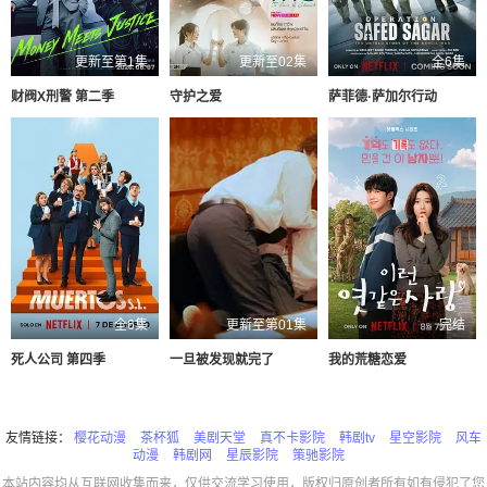
更新至第1集
更新至02集
全6集
财阀X刑警 第二季
守护之爱
萨菲德·萨加尔行动
全6集
更新至第01集
完结
死人公司 第四季
一旦被发现就完了
我的荒糖恋爱
友情链接：
樱花动漫
茶杯狐
美剧天堂
真不卡影院
韩剧tv
星空影院
风车
动漫
韩剧网
星辰影院
策驰影院
本站内容均从互联网收集而来，仅供交流学习使用，版权归原创者所有如有侵犯了您