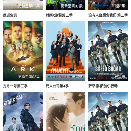
更新至第01集
更新至第01集
全8集
厄运宝贝
财阀X刑警第二季
没有人会想念我们 第二季
更新至第02集
已完结
已完结
方舟一号第三季
死人公司第4季
萨菲德·萨加尔行动