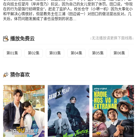
在向班主任望月（岸井雪乃）抗议，因为自己的女儿受到了体罚。田口说，“你现
在的行为是强行妨碍营业”，赶走了监护人。校长仓守（小堺一机）因为大事化小
和平解决心情很好，但是教务主任三浦（田边诚一）对田口的做法提出反对。几
天后，体罚问题发展成了谁也没想到的状态…
播放免费云
↓无法播放请更换下面线路↓
第01集
第02集
第03集
第04集
第05集
第06集
猜你喜欢