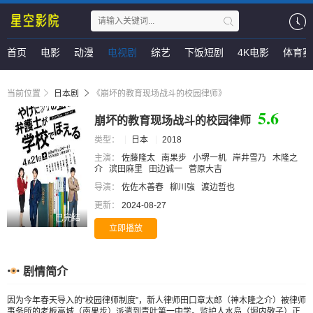
首页
电影
动漫
电视剧
综艺
下饭短剧
4K电影
体育赛
当前位置
日本剧
《崩坏的教育现场战斗的校园律师》
5.6
崩坏的教育现场战斗的校园律师
类型：
日本
2018
主演：
佐藤隆太
南果步
小堺一机
岸井雪乃
木隆之
介
滨田麻里
田边诚一
菅原大吉
导演：
佐佐木善春
柳川強
渡边哲也
更新：
2024-08-27
已完结
立即播放
剧情简介
因为今年春天导入的“校园律师制度”，新人律师田口章太郎（神木隆之介）被律师
事务所的老板高城（南果步）派遣到青叶第一中学。监护人水岛（堀内敬子）正