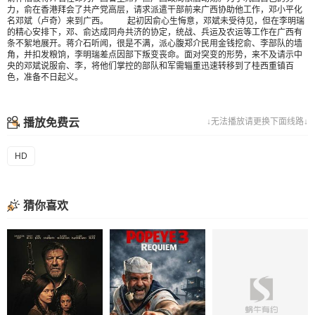
力，俞在香港拜会了共产党高层，请求派遣干部前来广西协助他工作，邓小平化
名邓斌（卢奇）来到广西。 起初因俞心生悔意，邓斌未受待见，但在李明瑞
的精心安排下，邓、俞达成同舟共济的协定，统战、兵运及农运等工作在广西有
条不絮地展开。蒋介石听闻，很是不满，派心腹郑介民用金钱挖俞、李部队的墙
角，并扣发粮饷，李明瑞差点因部下叛变丧命。面对突变的形势，来不及请示中
央的邓斌说服俞、李，将他们掌控的部队和军需辎重迅速转移到了桂西重镇百
色，准备不日起义。
播放免费云
↓无法播放请更换下面线路↓
HD
猜你喜欢