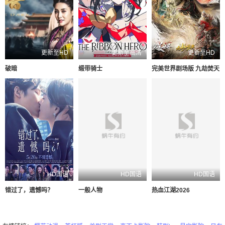
更新至HD
更新至高清
更新至HD
破暗
缎带骑士
完美世界剧场版 九劫焚天
HD国语
HD国语
HD国语
错过了，遗憾吗？
一般人物
热血江湖2026