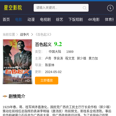
首页
电影
动漫
电视剧
综艺
下饭短剧
4K电影
体育赛
当前位置
战争片
《百色起义》
9.2
百色起义
类型：
中国大陆
1989
主演：
卢奇
李良涛
程文宽
郭少雄
黄力加
导演：
陈家林
更新：
2024-05-02
立即播放
HD
剧情简介
1929年春，蒋、桂军阀矛盾激化，国民党广西农工民主厅厅长俞作柏（郭少雄）
策动在前线任总指挥的表弟李明瑞（唐汤民）阵前倒戈，新桂系全线溃败。事后
俞作柏被蒋介石任命为广西省主席，但广西政局依旧动荡。为了巩固自己的势