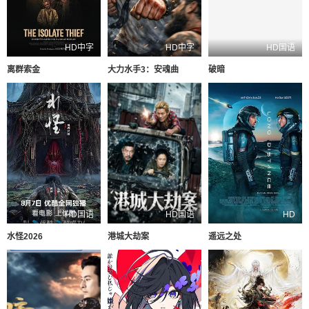
HD中字
HD中字
HD国语
离群索金
大力水手3：安魂曲
破暗
HD国语
HD国语
HD
水怪2026
港城大劫案
遥远之处