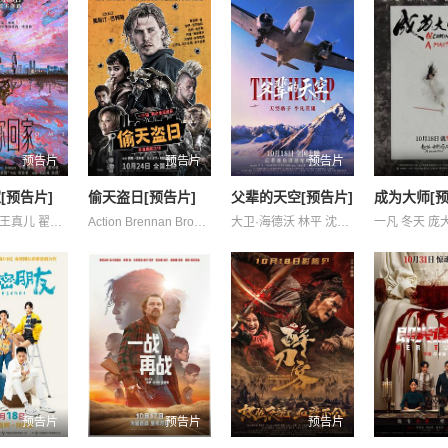
预告片
预告片
预告片
[预告片]
偷天盗日[预告片]
父辈的天空[预告片]
成为大师[预
李媛 李萍 王真儿 翟梓童 花礼 蔡子伦 赫林
Action Brennan Bronson Deepti Higton J. McKinzie Menon Nick RJ Scott 佐伊·克罗维兹 列维·施瑞博尔 卡罗尔·凯恩 坏痞兔 奥列格·亚历山大罗维奇 奥斯汀·巴特勒 威尔·伯瑞 尤里·科洛科利尼科夫 尼基塔·库库什金 德德哈罗·伍恩-阿乙-太任 文森特·多诺费奥 格里芬·邓恩 格雷格·贝洛 比安卡·盖兹 雷吉娜·金 马特·史密斯
大卫·海德沃 林平 沈爱娟 陆建航 陈安琪 陈文宽
一凡 冬天 庞
预告片
预告片
预告片