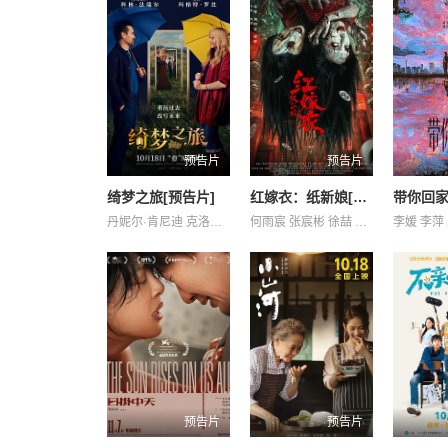
预告片
预告片
绮梦之旅[预告片]
红嫁衣：纸新娘[预告片]
带你回家
丹妮尔·肯尼迪 克洛伊·伊斯特 凯文·克莱恩 卡拉翰·斯克格曼 哈米什·林克莱特 尤维·赫希特 布兰登·佩利亚 布鲁克·马伦 朱迪·特纳-史密斯 比利·马格努森 玛格特·罗比 科林·法瑞尔 米歇尔·毛 莉莉·拉贝 莎拉·加顿 菲比·沃勒-布里奇 詹妮弗·伍兹 詹妮弗·格兰特 谢尔比·西蒙斯 贾森·克拉维茨 露西·托马斯
何雨宸 张宸彬 徐喆 朱嘉镇 袁祥仁 许诺 贺刚 邱俊龙 雷琨
预告片
预告片