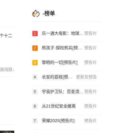
-榜单
乐一通大电影：地球爆炸之日[预告片]
预告片
1
一个十二
熊孩子·探险熊兵[预告片]
预告片
2
黎明的一切[预告片]
预告片
3
面线路↓
长安的荔枝[预告片]
更新至预告
4
宇宙护卫队：百变流星[预告片]
预告片
5
从21世纪安全撤离
预告片
6
荣耀2025[预告片]
预告片
7