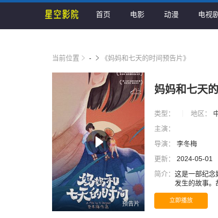
首页
电影
动漫
电视
当前位置
-
《妈妈和七天的时间预告片》
妈妈和七天
类型：
地区：
主演：
导演：
李冬梅
更新：
2024-05-01
简介：
这是一部纪念
发生的故事。
了三次死亡和
立即播放
预告片