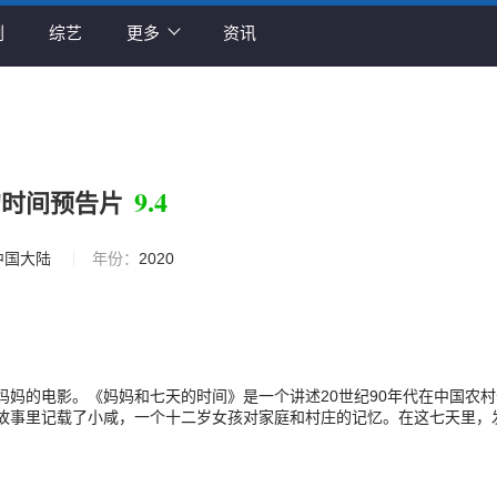
剧
综艺
更多
资讯
9.4
的时间预告片
中国大陆
年份：
2020
妈妈的电影。《妈妈和七天的时间》是一个讲述20世纪90年代在中国农
故事里记载了小咸，一个十二岁女孩对家庭和村庄的记忆。在这七天里，
两次出生。