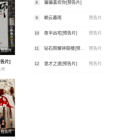
骗骗喜欢你[预告片]
8
朝云暮雨
预告片
9
夜半凶宅[预告片]
预告片
10
钻石照耀钟鼓楼[预告片]
预告片
11
预告片
告片]
诡才之道[预告片]
预告片
12
大师
预告片