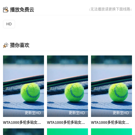
播放免费云
↓无法播放请更换下面线路↓
HD
猜你喜欢
更新至HD
更新至HD
更新至HD
WTA1000多伦多站女单第二轮：戴伊VS高芙
WTA1000多伦多站女单第二轮：帕克斯VS伊埃拉
WTA1000多伦多站女单第二轮：扎拉祖阿VS费尔南德斯