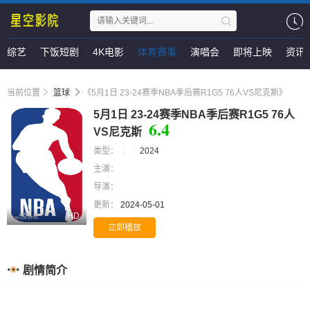
综艺
下饭短剧
4K电影
体育赛事
演唱会
即将上映
资讯
当前位置
篮球
《5月1日 23-24赛季NBA季后赛R1G5 76人VS尼克斯》
5月1日 23-24赛季NBA季后赛R1G5 76人
6.4
VS尼克斯
类型：
2024
主演：
导演：
更新：
2024-05-01
HD
立即播放
剧情简介