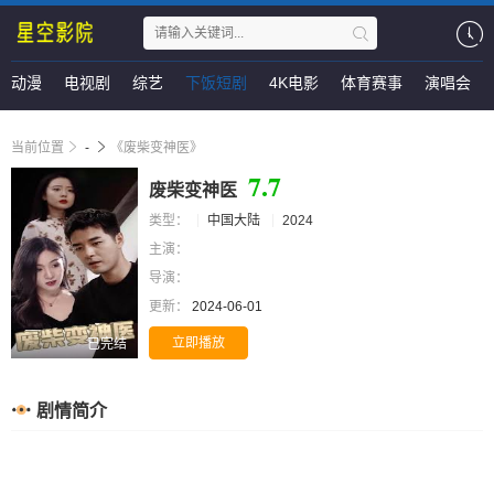
动漫
电视剧
综艺
下饭短剧
4K电影
体育赛事
演唱会
当前位置
-
《废柴变神医》
7.7
废柴变神医
类型：
中国大陆
2024
主演：
导演：
更新：
2024-06-01
立即播放
已完结
剧情简介