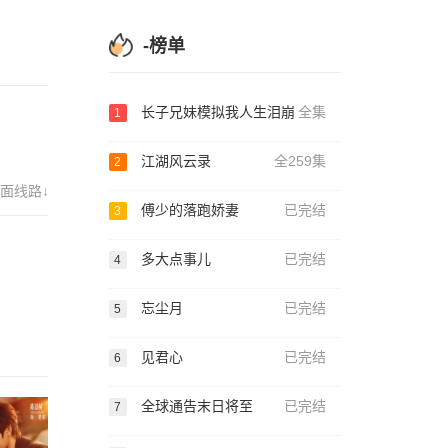
-榜单
长子兄妹模拟我人生泪崩
全集
1
江湖风云录
全259集
2
面线路↓
傅少的落跑娇妻
已完结
3
多大点事儿
已完结
4
忘尘月
已完结
5
见君心
已完结
6
全球通告末日将至
已完结
7