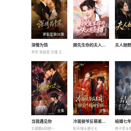
更新至第06集
已完结
深情为饵
顾先生你的夫人有点甜
夫人她
尹蕊 常喆宽 方瑾 王沛然 赵悠图 邢昭林
全集
全集
当我遇见你
冷面侯爷反萌差，独宠作精继室啦
王晨鹏&田甜一
彭天瑞＆唐七七
周子若＆