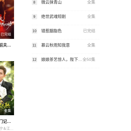
微云抹青山
全集
8
绝世武魂短剧
全集
9
错惹胭脂色
已完结
10
已完结
慕云秋雨知我意
全集
蓄谋散伙，前夫哥对我怦然心动
11
娘娘茶艺惊人，陛下夜夜沉沦
全50集
12
全集
方教官，出门记得装不熟
管怡欣＆鲍李宁＆江路祺