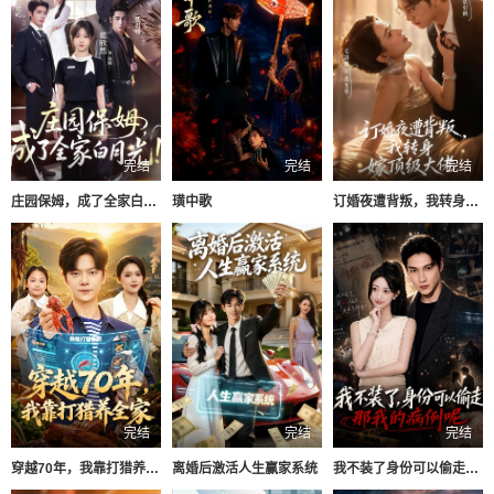
完结
完结
完结
庄园保姆，成了全家白月光
璜中歌
订婚夜遭背叛，我转身嫁顶级大佬
完结
完结
完结
穿越70年，我靠打猎养全家
离婚后激活人生赢家系统
我不装了身份可以偷走那我的病例呢