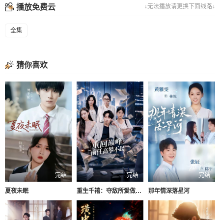
播放免费云
↓无法播放请更换下面线路↓
全集
猜你喜欢
完结
完结
完结
夏夜未眠
重生千禧：夺敌所爱做首富
那年情深落星河