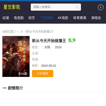
动漫
电视剧
综艺
下饭短剧
4K电影
体育赛事
演唱会
当前位置
-
《新从今天开始做藩王》
8.9
新从今天开始做藩王
类型：
大陆
2024
主演：
导演：
更新：
2024-05-01
立即播放
全84集
剧情简介