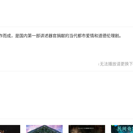
作而成，是国内第一部讲述器官捐献的当代都市爱情和道德伦理剧。
↓无法播放请更换下