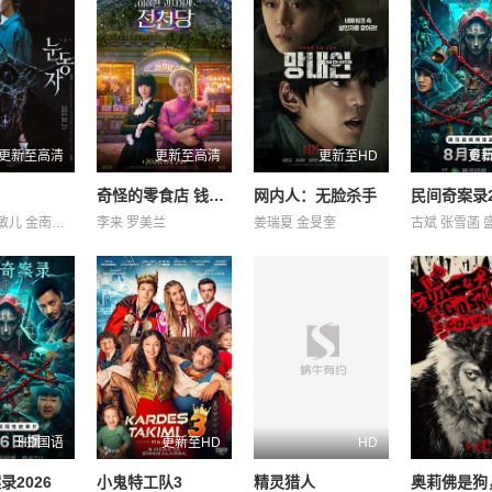
更新至高清
更新至高清
更新至HD
更
奇怪的零食店 钱天堂
网内人：无脸杀手
民间奇案录2
李承勇 申敏儿 金南熙 金英雅
李来 罗美兰
姜瑞夏 金旻奎
古斌 张雪菡 
HD国语
更新至HD
HD
录2026
小鬼特工队3
精灵猎人