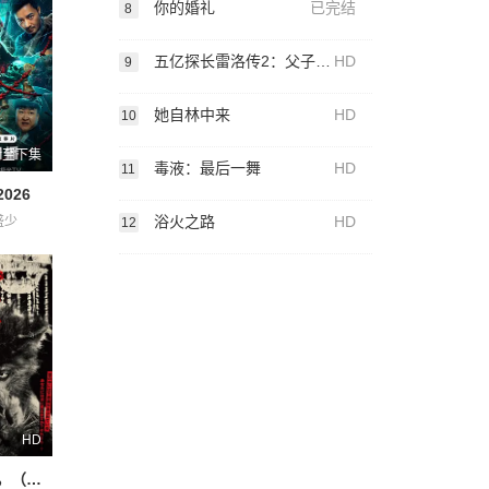
你的婚礼
已完结
8
五亿探长雷洛传2：父子情仇粤语
HD
9
她自林中来
HD
10
新至下集
毒液：最后一舞
HD
11
026
浴火之路
HD
盛少
12
HD
奥莉佛是狗，（天哪！！）这家伙电影版