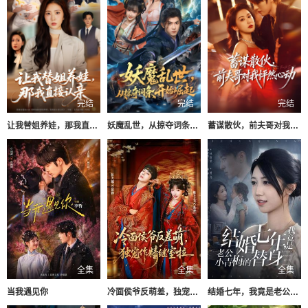
完结
完结
完结
让我替姐养娃，那我直接认亲
妖魔乱世，从掠夺词条开始崛起
蓄谋散伙，前夫哥对我怦然心动
全集
全集
全集
当我遇见你
冷面侯爷反萌差，独宠作精继室啦
结婚七年，我竟是老公小青梅的替身