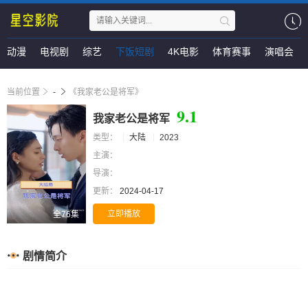
动漫
电视剧
综艺
下饭短剧
4K电影
体育赛事
演唱会
当前位置
-
《我家老公是将军》
9.1
我家老公是将军
类型：
大陆
2023
主演：
导演：
更新：
2024-04-17
立即播放
全76集
剧情简介