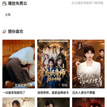
播放免费云
↓无法播放请更换下面线路↓
全集
猜你喜欢
更新至第01集
完结
全集
一旦被发现就完了
流氓帝师，皇家金牌县令
沈夫人谁也不惯着