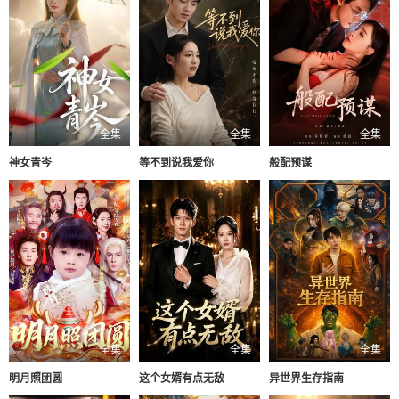
全集
全集
全集
神女青岑
等不到说我爱你
般配预谋
全集
全集
全集
明月照团圆
这个女婿有点无敌
异世界生存指南