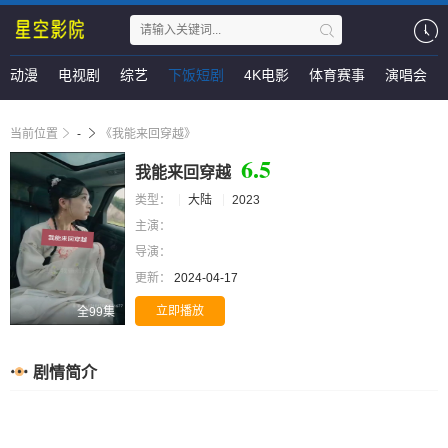
动漫
电视剧
综艺
下饭短剧
4K电影
体育赛事
演唱会
当前位置
-
《我能来回穿越》
6.5
我能来回穿越
类型：
大陆
2023
主演：
导演：
更新：
2024-04-17
立即播放
全99集
剧情简介