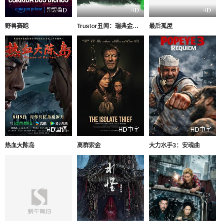
HD
HD
HD
野兽赛跑
Trustor丑闻：瑞典金融案内幕
最后孤屋
HD国语
HD中字
HD中字
热血大陈岛
离群索金
大力水手3：安魂曲