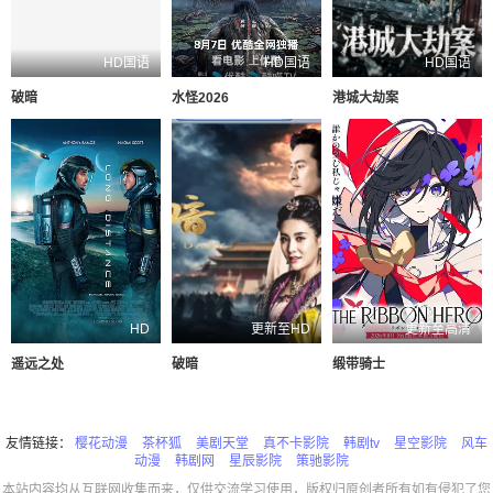
HD国语
HD国语
HD国语
破暗
水怪2026
港城大劫案
HD
更新至HD
更新至高清
遥远之处
破暗
缎带骑士
友情链接：
樱花动漫
茶杯狐
美剧天堂
真不卡影院
韩剧tv
星空影院
风车
动漫
韩剧网
星辰影院
策驰影院
本站内容均从互联网收集而来，仅供交流学习使用，版权归原创者所有如有侵犯了您