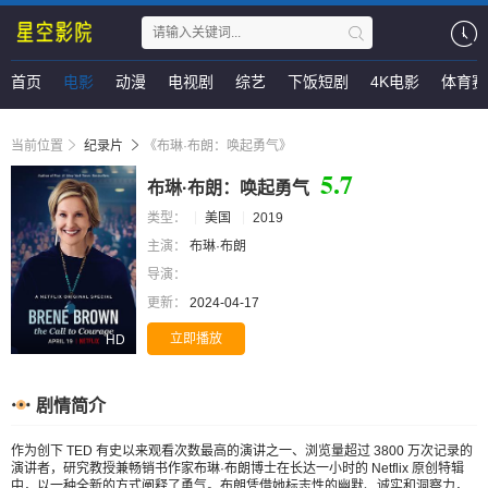
首页
电影
动漫
电视剧
综艺
下饭短剧
4K电影
体育赛
当前位置
纪录片
《布琳·布朗：唤起勇气》
5.7
布琳·布朗：唤起勇气
类型：
美国
2019
主演：
布琳·布朗
导演：
更新：
2024-04-17
立即播放
HD
剧情简介
作为创下 TED 有史以来观看次数最高的演讲之一、浏览量超过 3800 万次记录的
演讲者，研究教授兼畅销书作家布琳·布朗博士在长达一小时的 Netflix 原创特辑
中，以一种全新的方式阐释了勇气。布朗凭借她标志性的幽默、诚实和洞察力，