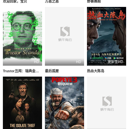
欢迎回家，宝贝
万恶之恶
野兽赛跑
HD
HD
更新至HD
Trustor丑闻：瑞典金融案内幕
最后孤屋
热血大陈岛