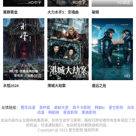
HD中字
HD中字
HD国语
离群索金
大力水手3：安魂曲
破暗
HD国语
HD国语
HD
水怪2026
港城大劫案
遥远之处
友情链接：
樱花动漫
茶杯狐
美剧天堂
真不卡影院
韩剧tv
星空影院
风车
动漫
韩剧网
星辰影院
策驰影院
本站内容均从互联网收集而来，仅供交流学习使用，版权归原创者所有如有侵犯了您
的权益，尽请通知我们，本站将及时删除侵权内容。
Copyright @ 2023 星空影院 版权所有