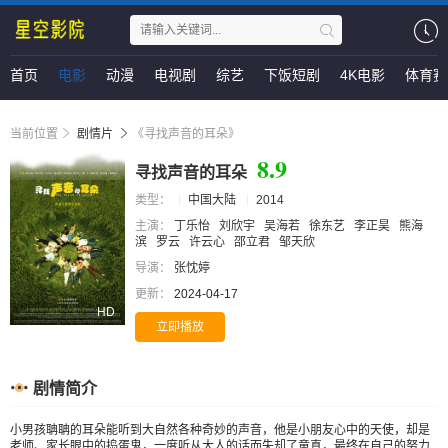
首页
电影
动漫
电视剧
综艺
下饭短剧
4K电影
体育赛
当前位置
剧情片
《寻找声音的耳朵》
8.9
寻找声音的耳朵
类型：
中国大陆
2014
主演：
丁乐怡
刘欣宇
吴海若
徐东艺
李正昊
熊海
滨
罗云
许云心
邵立君
邹天欣
导演：
张忱婷
更新：
2024-04-17
HD
立即播放
剧情简介
小男孩聃聃的耳朵能听到大自然各种奇妙的声音，他是小朋友心中的天使，却是
老师、家长眼中的捣蛋鬼，一度听从大人的话而失却了童真，最终在自己的努力