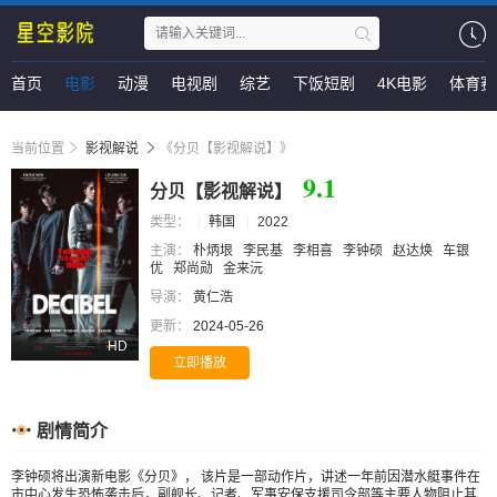
首页
电影
动漫
电视剧
综艺
下饭短剧
4K电影
体育赛
当前位置
影视解说
《分贝【影视解说】》
9.1
分贝【影视解说】
类型：
韩国
2022
主演：
朴炳垠
李民基
李相喜
李钟硕
赵达焕
车银
优
郑尚勋
金来沅
导演：
黄仁浩
更新：
2024-05-26
HD
立即播放
剧情简介
李钟硕将出演新电影《分贝》， 该片是一部动作片，讲述一年前因潜水艇事件在
市中心发生恐怖袭击后，副舰长、记者、军事安保支援司令部等主要人物阻止其