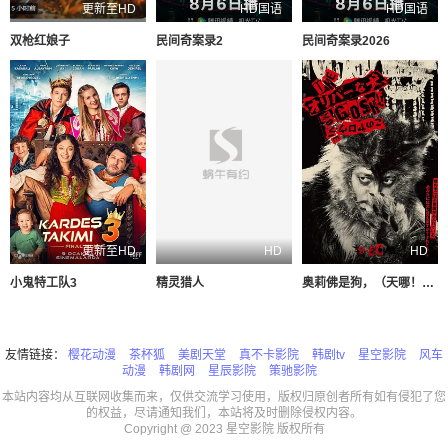
更新至HD
HD国语
HD国语
双枪红娘子
民间奇案录2
民间奇案录2026
更新至HD
HD
HD
小鬼特工队3
精灵猎人
奥莉佛是狗，（天哪！！）这家伙电影版
友情链接：
樱花动漫
茶杯狐
美剧天堂
真不卡影院
韩剧tv
星空影院
风车
动漫
韩剧网
星辰影院
策驰影院
本站内容均从互联网收集而来，仅供交流学习使用，版权归原创者所有如有侵犯了您
的权益，尽请通知我们，本站将及时删除侵权内容。
Copyright @ 2023 星空影院 版权所有