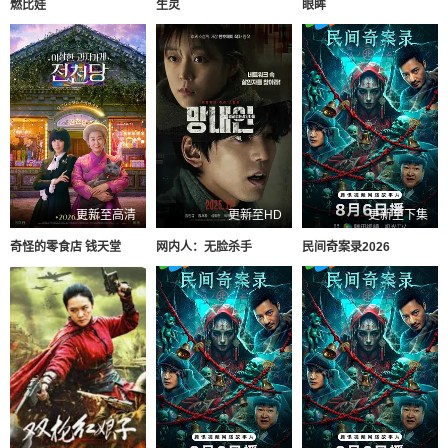
燃比娃
生灵
眼眸
更新至高清
更新至HD
更新至下集
奇怪的零食店 钱天堂
网内人：无脸杀手
民间奇案录2026