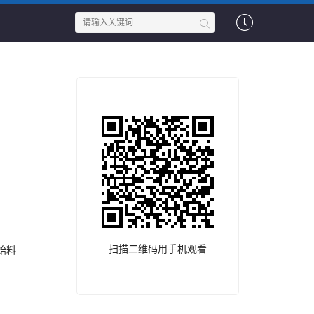
扫描二维码用手机观看
始料