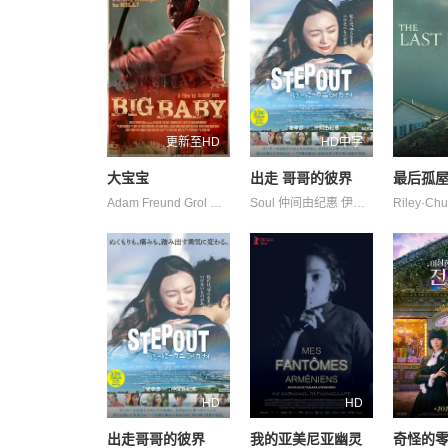
更新至HD
HD中字
大宝宝
出走 哥哥的彼界
最后孤
Adam Freund Grol Kate Marcinowski Torio Van 乔丹·阿尔萨斯 克里斯·福克斯 凯瑟琳·科科兰 卡梅伦·考普斯威特 可比·毕丝·布兰顿 尼尔森·雷斯 布兰登·斯考特 拉狄克·洛德 查兹·波诺
Soul 仲间由纪惠 伊波れいり 内田树 又吉伶音 城间やよい 寺辻健一郎 松田流花 津嘉山正种 津波竜斗 玉城敦子 盧礼欧
HD
HD
出走哥哥的彼界
我的亚美尼亚幽灵