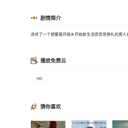
剧情简介
讲述了一个想要离开故乡开始新生活而苦苦挣扎的男人
播放免费云
HD
猜你喜欢