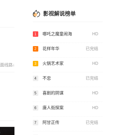
影视解说榜单
哪吒之魔童闹海
HD
1
花样年华
已完结
2
火锅艺术家
HD
3
面线路↓
不忠
已完结
4
喜剧的阴谋
HD
5
唐人街探案
HD
6
阿甘正传
已完结
7