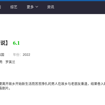
剧
综艺
更多
资讯
6.1
解说】
韩国
年份：
2022
秀
罗美兰
要离开故乡开始新生活而苦苦挣扎的男人在故乡与老朋友重逢，结果卷入
喜剧片。