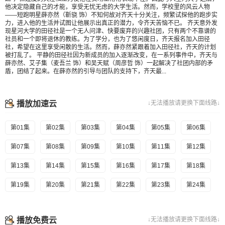
他决定隐藏自己的才能，享受无忧无虑的大学生活。然而，学校里的风云人物
——短跑明星薛亦然（靳骁 饰）不知何故对齐天十分关注，频繁试探他的跑步实
力，进入他的生活并试图让他展示出真正的潜力，令齐天苦恼不已。 齐天意外发
现星河大学的田径社是一个无人问津、快要废弃的兴趣社团，只有两个不靠谱的
社员和一个即将退休的教练。为了学分，也为了悠闲度日，齐天报名加入田径
社，希望在这里享受闲散的生活。然而，薛亦然紧跟着加入田径社，齐天的计划
被打乱了。 平静的田径社因为新成员的加入逐渐改变，在一系列事件中，齐天与
薛亦然、艾子集（麦吾兰 饰）和吴天赋（周彦哲 饰）一起解决了社团内部的矛
盾，团结了起来。在薛亦然的引导与团队的支持下，齐天最...
播放加速云
↓无法播放请更换下面线路↓
第01集
第02集
第03集
第04集
第05集
第06集
第07集
第08集
第09集
第10集
第11集
第12集
第13集
第14集
第15集
第16集
第17集
第18集
第19集
第20集
第21集
第22集
第23集
第24集
播放免费云
↓无法播放请更换下面线路↓