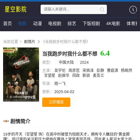
首页
电影
动漫
电视剧
综艺
下饭短剧
4K电影
体育赛
当前位置
剧情片
《当我跑步时我什么都不想》
6.4
当我跑步时我什么都不想
类型：
中国大陆
2024
主演：
吴宇伦
周彦哲
宋佩泽
彭静
曹庭潇
杨皓然
甘望星
赵振华
闵政
靳骁
麦吾兰
导演：
陌一飞
更新：
2025-04-02
全24集
立即播放
剧情简介
19岁的齐天（甘望星 饰）在高中时被誉为短跑天才，拥有令人瞩目的“黄金脚
踝”，但过度的关注和压力使他在赛场上常常表现不佳。因此考入星河大学之后，