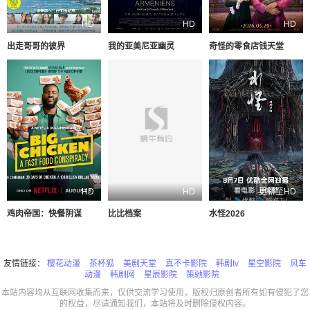
HD
HD
HD
出走哥哥的彼界
我的亚美尼亚幽灵
奇怪的零食店钱天堂
HD
HD
更新至HD
鸡肉帝国：快餐阴谋
比比档案
水怪2026
友情链接：
樱花动漫
茶杯狐
美剧天堂
真不卡影院
韩剧tv
星空影院
风车
动漫
韩剧网
星辰影院
策驰影院
本站内容均从互联网收集而来，仅供交流学习使用，版权归原创者所有如有侵犯了您
的权益，尽请通知我们，本站将及时删除侵权内容。