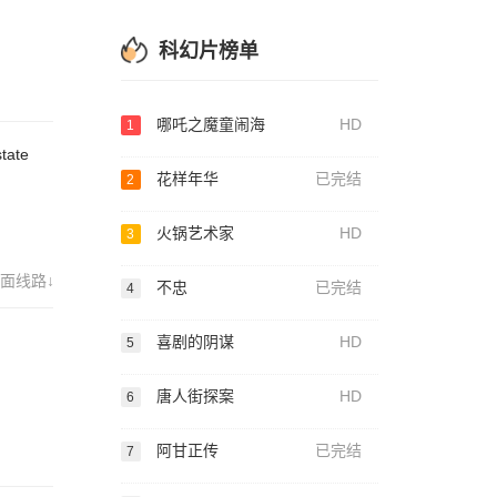
科幻片榜单
哪吒之魔童闹海
HD
1
state
花样年华
已完结
2
火锅艺术家
HD
3
面线路↓
不忠
已完结
4
喜剧的阴谋
HD
5
唐人街探案
HD
6
阿甘正传
已完结
7