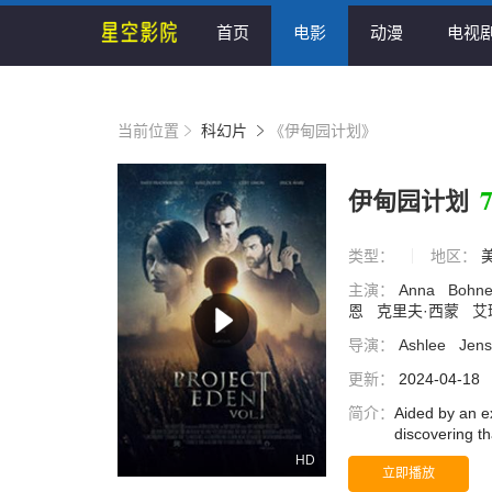
首页
电影
动漫
电视
当前位置
科幻片
《伊甸园计划》
7
伊甸园计划
类型：
地区：
主演：
Anna
Bohn
恩
克里夫·西蒙
艾
导演：
Ashlee
Jen
更新：
2024-04-18
简介：
Aided by an ex
discovering th
HD
立即播放