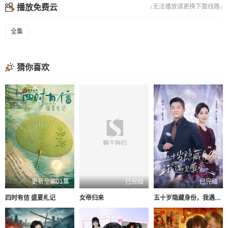
播放免费云
↓无法播放请更换下面线路↓
全集
猜你喜欢
更新至第01集
已完结
已完结
四时有信 盛夏札记
女帝归来
五十岁隐藏身份，我遇见真爱