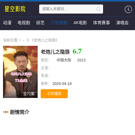
动漫
电视剧
综艺
下饭短剧
4K电影
体育赛事
演唱会
当前位置
-
《老炮儿之隐狼》
6.7
老炮儿之隐狼
类型：
中国大陆
2023
主演：
导演：
更新：
2024-04-18
立即播放
全71集
剧情简介