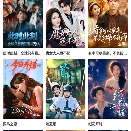
完结
全集
全集
此时此刻，全球只有我知道未来
魔女大人惹不起
有幸可以重来，不负韶华不负卿
全集
全集
全集
囚鸟之恋
咬夏阳
绒花开时