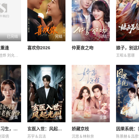
已完结
完结
完结
是重逢
喜欢你2026
仲夏夜之吻
娘子，别这
任运杰 刘佳烨 刘允儿 刘思维 吴添豪 王欣政 金子璇 黄圣依
王昭＆恩璟
全集
全集
全集
嫌我是实习生，我亮出老板身份
玄医入世：风起光州
娇藏京枝
刘亚倩
苏宇＆吕洁
沉思＆林秋奈
陈景赫＆吕彦