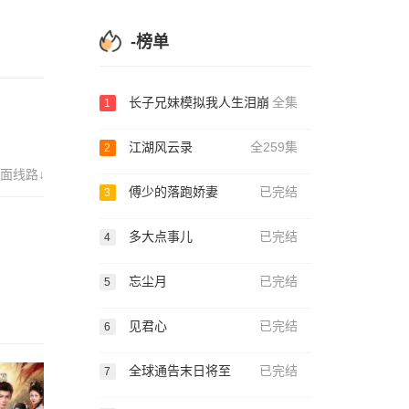
-榜单
长子兄妹模拟我人生泪崩
全集
1
江湖风云录
全259集
2
面线路↓
傅少的落跑娇妻
已完结
3
多大点事儿
已完结
4
忘尘月
已完结
5
见君心
已完结
6
全球通告末日将至
已完结
7