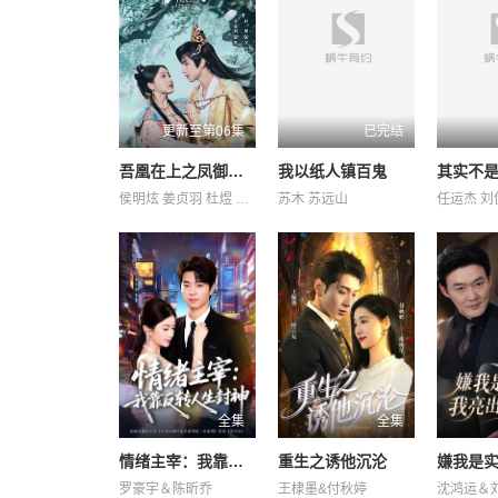
更新至第06集
已完结
吾凰在上之凤御四方
我以纸人镇百鬼
其实不
侯明炫 姜贞羽 杜煜 林亚冬 祖怀 赵一博 邓孝慈 郑千亦 郝熠然
苏木 苏远山
全集
全集
情绪主宰：我靠反转人生封神
重生之诱他沉沦
罗豪宇＆陈昕乔
王棣墨&付秋婷
沈鸿运＆