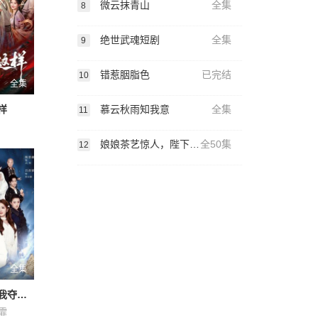
微云抹青山
全集
8
绝世武魂短剧
全集
9
错惹胭脂色
已完结
10
全集
慕云秋雨知我意
全集
样
11
娘娘茶艺惊人，陛下夜夜沉沦
全50集
12
全集
因果系统：我夺气运救苍生
霏