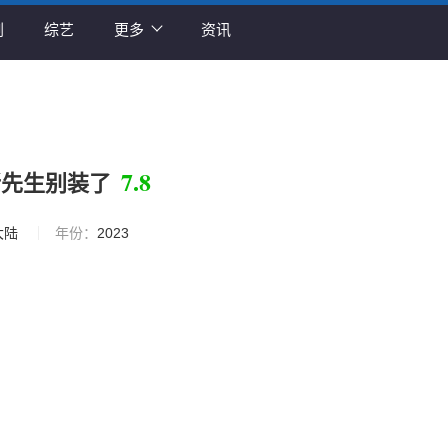
剧
综艺
更多
资讯
7.8
靳先生别装了
大陆
年份：
2023