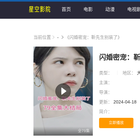
首页
电影
动漫
电视
当前位置
-
《闪婚密宠：靳先生别装了》
闪婚密宠：
类型：
地区：
主演：
导演：
更新：
2024-04-18
简介：
立即播放
全79集