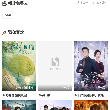
播放免费云
↓无法播放请更换下面线路↓
全集
猜你喜欢
更新至第01集
已完结
已完结
四时有信 盛夏札记
女帝归来
五十岁隐藏身份，我遇见真爱