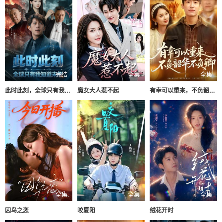
完结
全集
全集
此时此刻，全球只有我知道未来
魔女大人惹不起
有幸可以重来，不负韶华不负卿
全集
全集
全集
囚鸟之恋
咬夏阳
绒花开时