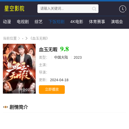
动漫
电视剧
综艺
下饭短剧
4K电影
体育赛事
演唱会
当前位置
-
《血玉无暇》
9.8
血玉无暇
类型：
中国大陆
2023
主演：
导演：
更新：
2024-04-18
立即播放
全99集
剧情简介