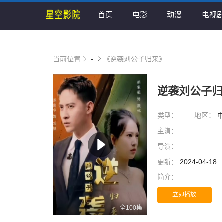
首页
电影
动漫
电视
当前位置
-
《逆袭刘公子归来》
逆袭刘公子
类型：
地区：
主演：
导演：
更新：
2024-04-18
简介：
立即播放
全100集