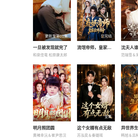
更新至第01集
已完结
一旦被发现就完了
流氓帝师，皇家金牌县令
沈夫人
和泉佳竜 松原康太郎
范瑞雪＆
全集
全集
明月照团圆
这个女婿有点无敌
异世界
黄褚幸沅＆崔尹思汉
苏泓奕＆秦璐瑶