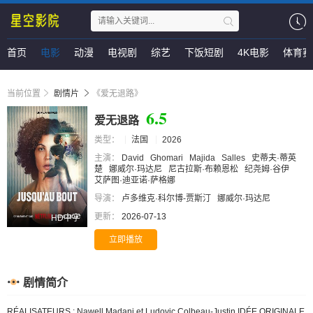
首页
电影
动漫
电视剧
综艺
下饭短剧
4K电影
体育赛
当前位置
剧情片
《爱无退路》
6.5
爱无退路
类型：
法国
2026
主演：
David
Ghomari
Majida
Salles
史蒂夫·蒂英
楚
娜威尔·玛达尼
尼古拉斯·布赖恩松
纪尧姆·谷伊
艾萨图·迪亚诺·萨格娜
导演：
卢多维克·科尔博-贾斯汀
娜威尔·玛达尼
更新：
2026-07-13
HD中字
立即播放
剧情简介
RÉALISATEURS : Nawell Madani et Ludovic Colbeau-Justin IDÉE ORIGINALE