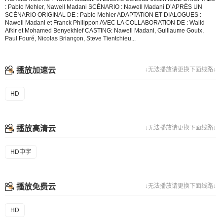
: Pablo Mehler, Nawell Madani SCÉNARIO : Nawell Madani D’APRÈS UN
SCÉNARIO ORIGINAL DE : Pablo Mehler ADAPTATION ET DIALOGUES :
Nawell Madani et Franck Philippon AVEC LA COLLABORATION DE : Walid
Afkir et Mohamed Benyekhlef CASTING: Nawell Madani, Guillaume Gouix,
Paul Fouré, Nicolas Briançon, Steve Tientchieu...
播放加速云
↓无法播放请更换下面线路↓
HD
播放高清云
↓无法播放请更换下面线路↓
HD中字
播放免费云
↓无法播放请更换下面线路↓
HD