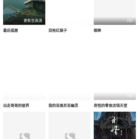
更新至高清
HD
HD
最后孤屋
双枪红娘子
眼眸
HD
HD
HD
出走哥哥的彼界
我的亚美尼亚幽灵
奇怪的零食店钱天堂