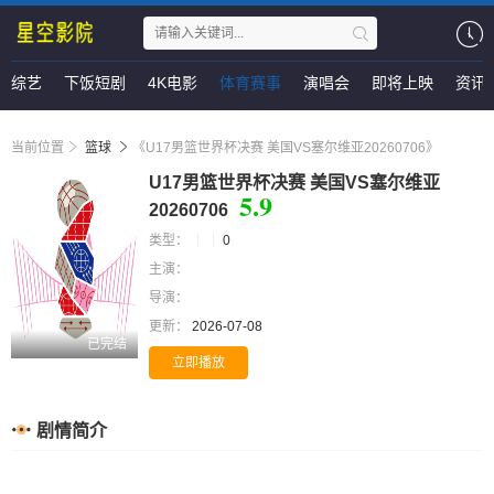
综艺
下饭短剧
4K电影
体育赛事
演唱会
即将上映
资讯
当前位置
篮球
《U17男篮世界杯决赛 美国VS塞尔维亚20260706》
U17男篮世界杯决赛 美国VS塞尔维亚
5.9
20260706
类型：
0
主演：
导演：
更新：
2026-07-08
已完结
立即播放
剧情简介