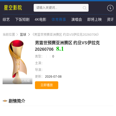
综艺
下饭短剧
4K电影
体育赛事
演唱会
即将上映
资讯
当前位置
篮球
《男篮世预赛亚洲赛区 约旦VS伊拉克20260706》
男篮世预赛亚洲赛区 约旦VS伊拉克
8.1
20260706
类型：
0
主演：
导演：
更新：
2026-07-08
已完结
立即播放
剧情简介