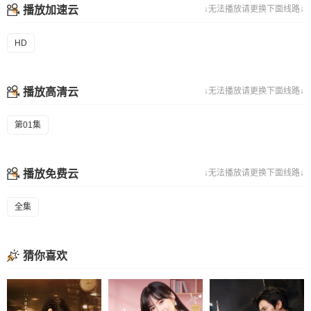
播放加速云
↓无法播放请更换下面线路↓
HD
播放高清云
↓无法播放请更换下面线路↓
第01集
播放免费云
↓无法播放请更换下面线路↓
全集
猜你喜欢