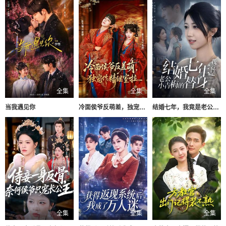
全集
全集
全集
当我遇见你
冷面侯爷反萌差，独宠作精继室啦
结婚七年，我竟是老公小青梅的替身
全集
全集
全集