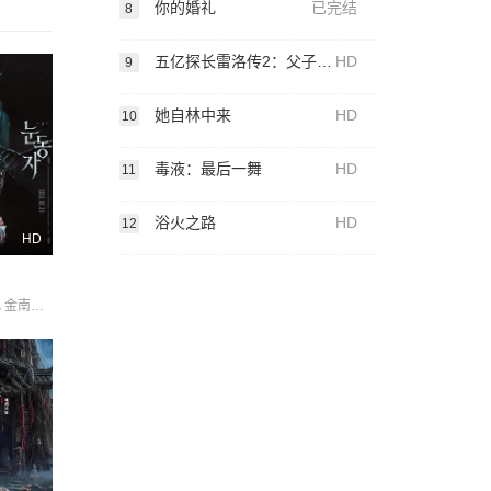
你的婚礼
已完结
8
五亿探长雷洛传2：父子情仇粤语
HD
9
她自林中来
HD
10
毒液：最后一舞
HD
11
浴火之路
HD
12
HD
李承勇 申敏儿 金南熙 金英雅