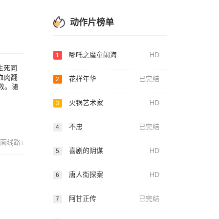
力。
动作片榜单
哪吒之魔童闹海
HD
1
生死同
血肉翻
花样年华
已完结
2
救。随
火锅艺术家
HD
3
不忠
已完结
4
面线路↓
喜剧的阴谋
HD
5
唐人街探案
HD
6
阿甘正传
已完结
7