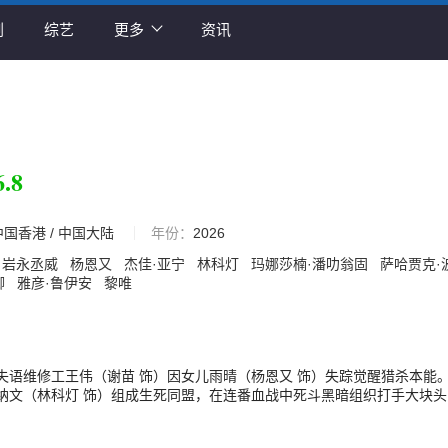
剧
综艺
更多
资讯
6.8
中国香港 / 中国大陆
年份：
2026
岩永丞威
杨恩又
杰佳·亚宁
林科灯
玛娜莎楠·潘叻翁固
萨哈贾克·
卿
雅彦·鲁伊安
黎唯
失语维修工王伟（谢苗 饰）因女儿雨晴（杨恩又 饰）失踪觉醒猎杀本能
纳文（林科灯 饰）组成生死同盟，在连番血战中死斗黑暗组织打手大块头
血杀手阿德（雅彦·鲁伊安 饰）一众人等。怒火遮眼，鲜血开路，从血肉翻
拳拳断骨的室内死斗，一场又一场血腥残暴的生死拼杀连番上演，与此同