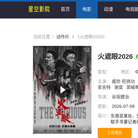
首页
电影
动漫
电视
当前位置
动作片
《火遮眼2026》
火遮眼2026
类型：
地区：
主演：
威奈·旺扬功
安吉特
谢苗
郭峻
导演：
谷垣健治
更新：
2026-07-08
简介：
东南亚某处，
联手寻妻记者
唯 饰）与嗜
HD
立即播放
街头混战，到