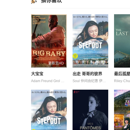
猜你喜欢
更新至HD
HD中字
大宝宝
出走 哥哥的彼界
最后孤
Adam Freund Grol Kate Marcinowski Torio Van 乔丹·阿尔萨斯 克里斯·福克斯 凯瑟琳·科科兰 卡梅伦·考普斯威特 可比·毕丝·布兰顿 尼尔森·雷斯 布兰登·斯考特 拉狄克·洛德 查兹·波诺
Soul 仲间由纪惠 伊波れいり 内田树 又吉伶音 城间やよい 寺辻健一郎 松田流花 津嘉山正种 津波竜斗 玉城敦子 盧礼欧