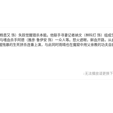
用父亲教的功夫自救。随着二人深入敌营，真相直指背后更庞大的黑恶势
杨恩又 饰）失踪觉醒猎杀本能。他联手寻妻记者纳文（林科灯 饰）组成
与嗜血杀手阿德（雅彦·鲁伊安 饰）一众人等。怒火遮眼，鲜血开路，从
腥残暴的生死拼杀连番上演，与此同时雨晴也在魔窟中用父亲教的功夫自
↓无法播放请更换下