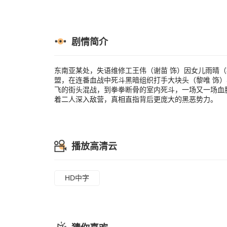
晴也在魔窟中
剧情简介
东南亚某处，失语维修工王伟（谢苗 饰）因女儿雨晴（
盟，在连番血战中死斗黑暗组织打手大块头（黎唯 饰）
飞的街头混战，到拳拳断骨的室内死斗，一场又一场血
着二人深入敌营，真相直指背后更庞大的黑恶势力。
播放高清云
HD中字