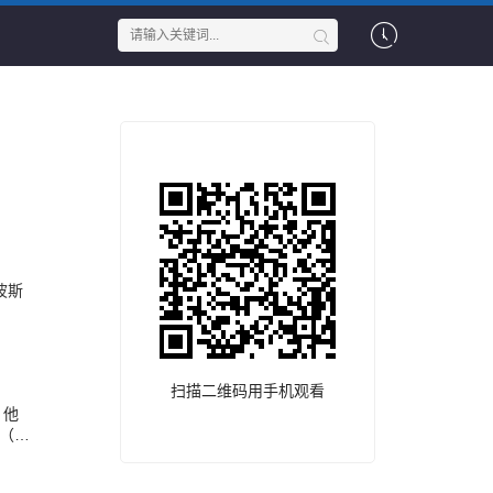
波斯
扫描二维码用手机观看
。他
（黎
飞的
时雨