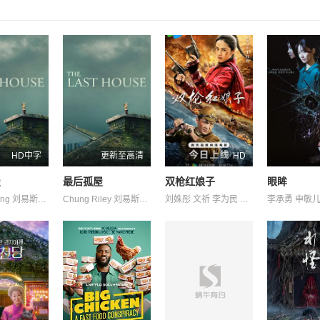
HD中字
更新至高清
HD
屋
最后孤屋
双枪红娘子
眼眸
Riley·Chung 刘易斯·古迪 加百列·钟 南希·鲍德温 奥利弗·亨利·阿诺德 奥黛丽·安德森 杰德·奥金 格蕾塔·李 瓦格纳·马拉 艾玛·霍 西德·爱德华兹 诺亚·亚历山大·索斯诺夫斯基 费莉西蒂·鲍恩 陶妮·丰塔纳
Chung Riley 刘易斯·古迪 加百列·钟 南希·鲍德温 奥利弗·亨利·阿诺德 奥黛丽·安德森 杰德·奥金 格蕾塔·李 瓦格纳·马拉 艾玛·霍 西德·爱德华兹 诺亚·亚历山大·索斯诺夫斯基 费莉西蒂·鲍恩 陶妮·丰塔纳
刘姝彤 文祈 李为民 王品一 王岗岗 王程 谢宁 邱晨阳 陈之辉 魏兆雄