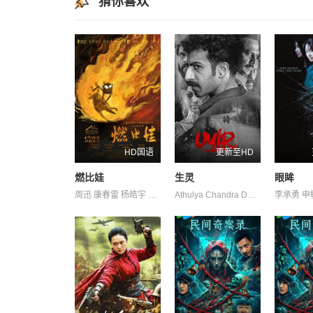
猜你喜欢
HD国语
更新至HD
燃比娃
生灵
眼眸
周迅 康春雷 杨皓宇 贝伊勒
Athulya Chandra David Divya M. Menon Nair Shruthy Thattil Vineeth 维诺德·萨加尔 罗尚·马修 苏迪普 赛亚米·凯尔