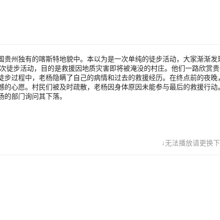
村民们被及时疏散，老杨因身体原因未能参与最后的救援行动。书哲、毛
引下完成救援任务，并找到老杨的部门询问其下落。
国贵州独有的喀斯特地貌中。本以为是一次单纯的徒步活动，大家渐渐发
次徒步活动，目的是救援因地质灾害即将被淹没的村庄。他们一路欣赏贵
徒步过程中，老杨隐瞒了自己的病情和过去的救援经历。在终点前的夜晚
憾的心愿。村民们被及时疏散，老杨因身体原因未能参与最后的救援行动
杨的部门询问其下落。
↓无法播放请更换下