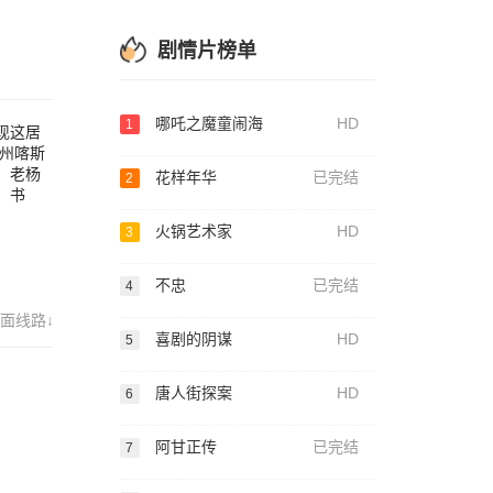
毛等
剧情片榜单
哪吒之魔童闹海
HD
1
现这居
州喀斯
，老杨
花样年华
已完结
2
。书
火锅艺术家
HD
3
不忠
已完结
4
面线路↓
喜剧的阴谋
HD
5
唐人街探案
HD
6
阿甘正传
已完结
7