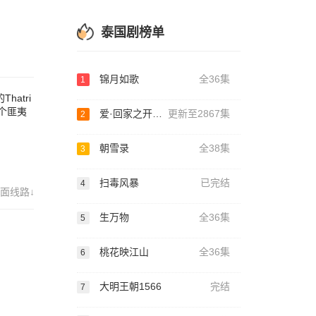
泰国剧榜单
锦月如歌
全36集
1
atri
一个匪夷
爱·回家之开心速递
更新至2867集
2
朝雪录
全38集
3
扫毒风暴
已完结
4
面线路↓
生万物
全36集
5
桃花映江山
全36集
6
大明王朝1566
完结
7