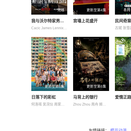
完结
更新至第4集
我与沃尔特家男孩的生活 第三季
宫墙上花盛开
民间奇
Cacic James Lennix Naveen Paddock Sally 保罗·麦克吉莱恩 妮基·罗德里格斯 杰克·曼利 柯瑞·福格尔玛尼斯 米娅·洛韦 约翰尼·林克 艾琳·卡普拉克 艾萨克·阿雷兰尼斯 诺亚·拉朗德 迈尔斯·佩雷斯 阿什比·金特里 马克·布鲁卡斯
古斌 张雪
更新至第6集
更新至第6集
日落下的彩虹
马背上的银行
爱情正路
何洛瑶 吴浣仪 周家怡 唐诗咏 夏雨 栢天男 梁业 潘灿良 苏文涛 葛绰瑶 许博文 许轶 邱士缙 郭锋 陈欣妍 黃奕晨
Zhou Zhou 周舟 姬晓飞 杜志国 王全有 王芳政 郑卫莉 郭烁杰 阎妮
友情链接：
樱花动漫