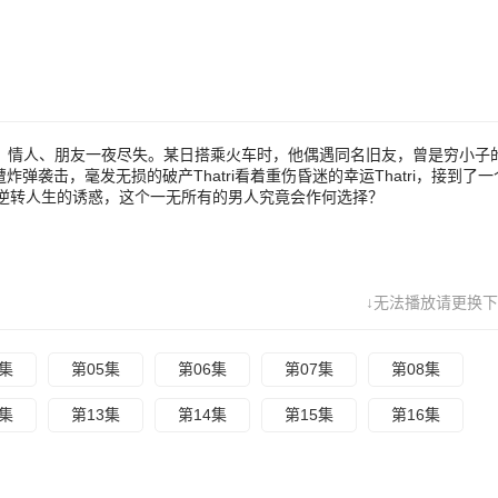
选择？
产，豪宅、情人、朋友一夜尽失。某日搭乘火车时，他偶遇同名旧友，曾是穷小子的Th
遭炸弹袭击，毫发无损的破产Thatri看着重伤昏迷的幸运Thatri，接到了
逆转人生的诱惑，这个一无所有的男人究竟会作何选择？
↓无法播放请更换下
4集
第05集
第06集
第07集
第08集
2集
第13集
第14集
第15集
第16集