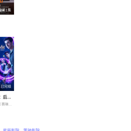
至第1集
已完结
少年魔法师：后继者第三季
格雷格·萨克因 赛琳娜·戈麦斯
星辰影院
策驰影院