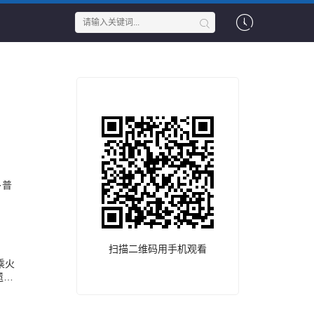
·普
扫描二维码用手机观看
乘火
遗
个匪夷
的男