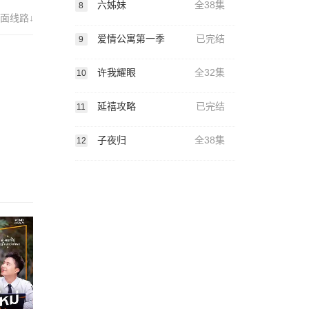
六姊妹
全38集
8
面线路↓
爱情公寓第一季
已完结
9
许我耀眼
全32集
10
延禧攻略
已完结
11
子夜归
全38集
12