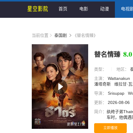
首页
电影
动漫
电视
当前位置
泰国剧
《替名情臻》
8.0
替名情臻
类型：
地区：
主演：
Wattanakun
潘塔奇斯
维拉甘·
导演：
Srisupap
Wo
更新：
2026-08-06
简介：
纨绔子弟Tha
车时，他偶遇同
产。列车突遭炸
更新至17集
立即播放
所思的请求：