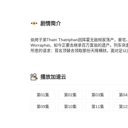
人究竟会作何
剧情简介
纨绔子弟Thatri Thatriphan因挥霍无敌倾家荡
Worraphat，如今正要去继承百万富翁的遗产。列车突
所思的请求：冒名顶替去领取那份天降横财。面对足以
播放加速云
第01集
第02集
第03集
第0
第09集
第10集
第11集
第1