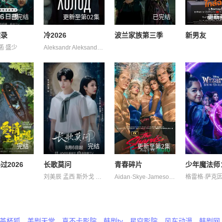
已完结
更新至第02集
已完结
更新
案录
冷2026
波兰家族第三季
新男友
菡 盛少
Aleksandr Aleksandr Averin Boyko Denis Dromashko Evgeniy Katalymova Kharitonov Konovalov Kseniya Maksim Maksim Mikhail Prytkov Salmina Shakhov Taya Yuliya 亚历山大·克罗特科夫 亚历山德拉·巴巴斯基纳 奥列格·瓦西里科夫 弗谢沃罗德·沃洛丁 彼得·费奥多罗夫 拉丽萨·古泽耶娃 柳波芙·阿克肖诺娃 琳达·拉宾什 阿纳斯塔西娅·伏拉索娃 阿纳斯塔西娅·米希纳
完结
完结
更新至第2集
过2026
长歌莫问
青春碎片
刘美辰 孟西 斯外戈 李会长 李子雄 杨子菲 王坤炎 白凯南 蔡正杰 鲍大志
Aidan·Skye·Jameson Bella·Valdes Constantine·Malahias Cortés·Alexander Jordan·Roth Sierra·Stoliar 丹尼尔·戴尔 伊格比·里格尼 克里斯·康纳 凯雅·基伯 埃文·蕾切尔·伍德 格拉汉姆·坎贝尔 海斯·华纳 荷默·基尔 韦斯·本特利
茶杯狐
美剧天堂
真不卡影院
韩剧tv
星空影院
风车动漫
韩剧网