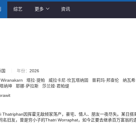
剧
综艺
更多
资讯
泰国
年份：
2026
Wiranakarn
塔拉·提帕
威拉卡尼·坎瓦塔纳固
普莉玛·邦查伦
纳瓦希
瓦塔纳坤
耶娜·萨拉斯
莎兰娅·君帕缇
rawit
tri Thatriphan因挥霍无敌倾家荡产，豪宅、情人、朋友一夜尽失。某日搭
名旧友，曾是穷小子的Thatri Worraphat，如今正要去继承百万富翁的
弹袭击，毫发无损的破产Thatri看着重伤昏迷的幸运Thatri，接到了一
冒名顶替去领取那份天降横财。面对足以逆转人生的诱惑，这个一无所有