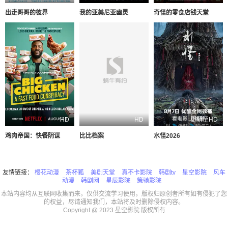
出走哥哥的彼界
我的亚美尼亚幽灵
奇怪的零食店钱天堂
HD
HD
更新至HD
鸡肉帝国：快餐阴谋
比比档案
水怪2026
友情链接：
樱花动漫
茶杯狐
美剧天堂
真不卡影院
韩剧tv
星空影院
风车
动漫
韩剧网
星辰影院
策驰影院
本站内容均从互联网收集而来，仅供交流学习使用，版权归原创者所有如有侵犯了您
的权益，尽请通知我们，本站将及时删除侵权内容。
Copyright @ 2023 星空影院 版权所有