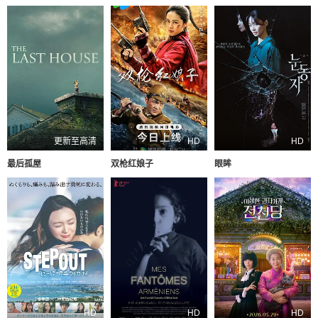
更新至高清
HD
HD
最后孤屋
双枪红娘子
眼眸
HD
HD
HD