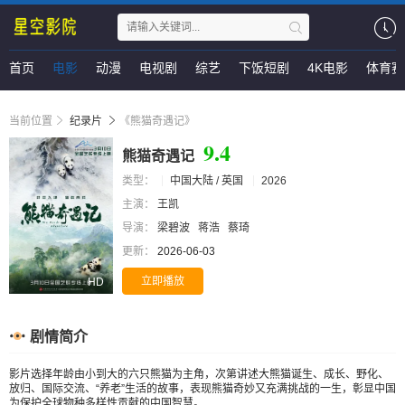
首页
电影
动漫
电视剧
综艺
下饭短剧
4K电影
体育赛
当前位置
纪录片
《熊猫奇遇记》
9.4
熊猫奇遇记
类型：
中国大陆 / 英国
2026
主演：
王凯
导演：
梁碧波
蒋浩
蔡琦
更新：
2026-06-03
立即播放
HD
剧情简介
影片选择年龄由小到大的六只熊猫为主角，次第讲述大熊猫诞生、成长、野化、
放归、国际交流、“养老”生活的故事，表现熊猫奇妙又充满挑战的一生，彰显中国
为保护全球物种多样性贡献的中国智慧。