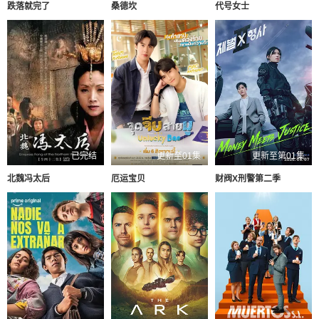
跌落就完了
桑德坎
代号女士
已完结
更新至01集
更新至第01集
北魏冯太后
厄运宝贝
财阀X刑警第二季