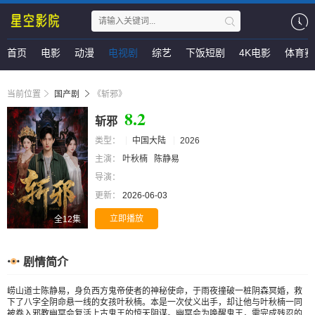
首页
电影
动漫
电视剧
综艺
下饭短剧
4K电影
体育赛
当前位置
国产剧
《斩邪》
8.2
斩邪
类型：
中国大陆
2026
主演：
叶秋楠
陈静易
导演：
更新：
2026-06-03
立即播放
全12集
剧情简介
崂山道士陈静易，身负西方鬼帝使者的神秘使命，于雨夜撞破一桩阴森冥婚，救
下了八字全阴命悬一线的女孩叶秋楠。本是一次仗义出手，却让他与叶秋楠一同
被卷入邪教幽冥会复活上古鬼王的惊天阴谋。幽冥会为唤醒鬼王，需完成残忍的