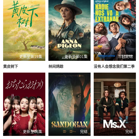
更新至第19集
更新至第01集
已完结
黄皮树下
林间鸽踪
没有人会想念我们第二季
更新至06集
完结
完结