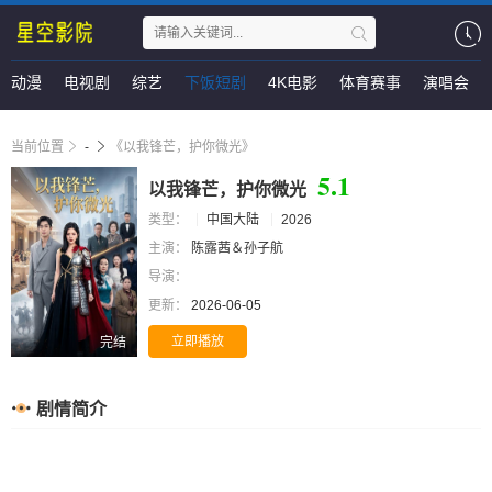
动漫
电视剧
综艺
下饭短剧
4K电影
体育赛事
演唱会
当前位置
-
《以我锋芒，护你微光》
5.1
以我锋芒，护你微光
类型：
中国大陆
2026
主演：
陈露茜＆孙子航
导演：
更新：
2026-06-05
立即播放
完结
剧情简介