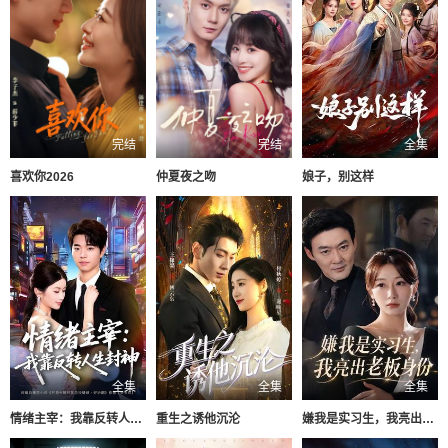
完结
完结
全集
喜欢你2026
仲夏夜之吻
娘子，别这样
全集
全集
全集
情绪主宰：我靠反转人生封神
重生之诱他沉沦
嫌我是实习生，我亮出老板身份