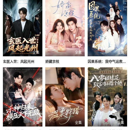
全集
全集
全集
玄医入世：风起光州
娇藏京枝
因果系统：我夺气运救苍生
全集
全集
全集