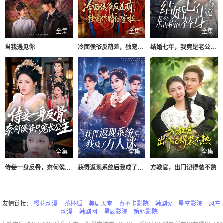
全集
全集
全集
当我遇见你
冷面侯爷反萌差，独宠作精继室啦
结婚七年，我竟是老公小青梅的替身
全集
全集
全集
侍妾一身反骨，奈何侯爷只宠长公主
获得返现系统后我成了万人迷
方教官，出门记得装不熟
友情链接：
樱花动漫
茶杯狐
美剧天堂
真不卡影院
韩剧tv
星空影院
风车
动漫
韩剧网
星辰影院
策驰影院