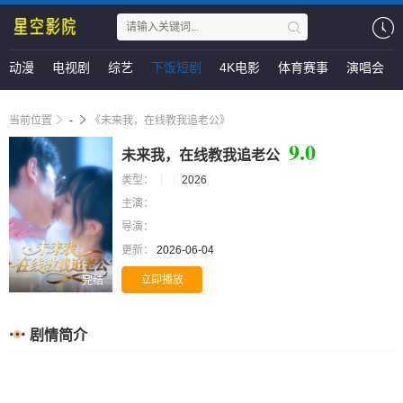
动漫
电视剧
综艺
下饭短剧
4K电影
体育赛事
演唱会
当前位置
-
《未来我，在线教我追老公》
9.0
未来我，在线教我追老公
类型：
2026
主演：
导演：
更新：
2026-06-04
立即播放
完结
剧情简介