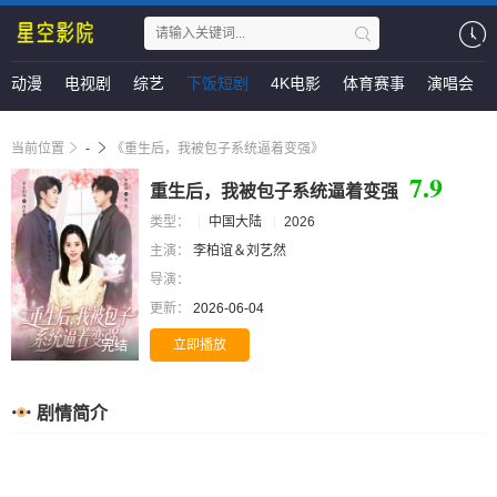
动漫
电视剧
综艺
下饭短剧
4K电影
体育赛事
演唱会
当前位置
-
《重生后，我被包子系统逼着变强》
7.9
重生后，我被包子系统逼着变强
类型：
中国大陆
2026
主演：
李柏谊＆刘艺然
导演：
更新：
2026-06-04
立即播放
完结
剧情简介