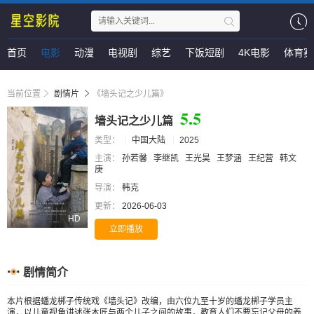
首页
电影
动漫
电视剧
综艺
下饭短剧
4K电影
体育赛
当前位置
剧情片
《墙头记之少儿篇》
5.5
墙头记之少儿篇
类型：
中国大陆
2025
主演：
孙若馨
李继凯
王光昊
王梦涵
王纪营
韩文
庚
导演：
韩克
更新：
2026-06-03
HD
立即播放
剧情简介
本片根据蟠龙梆子传统戏《墙头记》改编，由六位九至十岁的蟠龙梆子学员主
演，以儿童视角讲述张木匠与两个儿子之间的故事，教育人们不要忘记父母的养