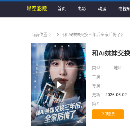
首页
电影
动漫
电视
当前位置
-
《和Ai妹妹交换三年后全家后悔了》
和Ai妹妹交
类型：
地区：
主演：
导演：
更新：
2026-06-02
简介：
立即播放
完结