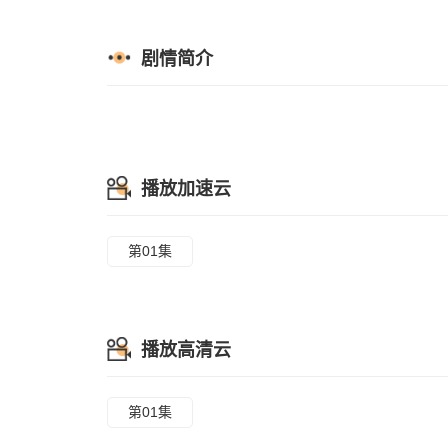
剧情简介
播放加速云
第01集
播放高清云
第01集