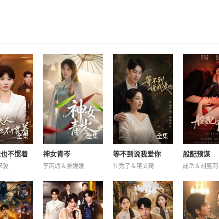
全集
全集
全集
谁也不惯着
神女青岑
等不到说我爱你
般配预谋
宋骏
李芮峤＆张媛媛
崔秀子＆蒋文琦
成岳＆刘蔓莉