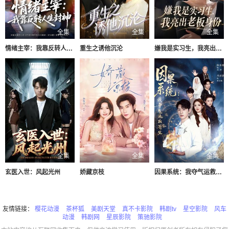
全集
全集
全集
情绪主宰：我靠反转人生封神
重生之诱他沉沦
嫌我是实习生，我亮出老板身份
全集
全集
全集
玄医入世：风起光州
娇藏京枝
因果系统：我夺气运救苍生
友情链接：
樱花动漫
茶杯狐
美剧天堂
真不卡影院
韩剧tv
星空影院
风车
动漫
韩剧网
星辰影院
策驰影院