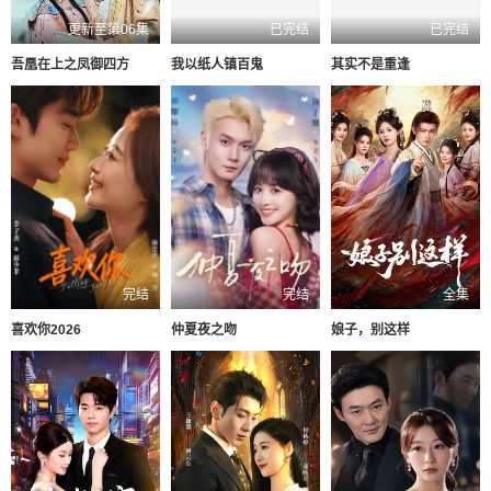
更新至第06集
已完结
已完结
吾凰在上之凤御四方
我以纸人镇百鬼
其实不是重逢
完结
完结
全集
喜欢你2026
仲夏夜之吻
娘子，别这样