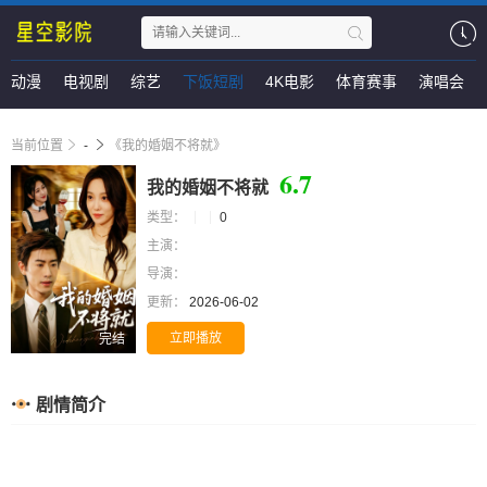
动漫
电视剧
综艺
下饭短剧
4K电影
体育赛事
演唱会
当前位置
-
《我的婚姻不将就》
6.7
我的婚姻不将就
类型：
0
主演：
导演：
更新：
2026-06-02
立即播放
完结
剧情简介