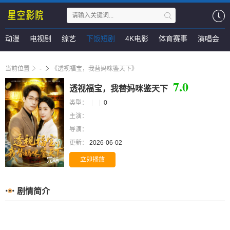
动漫
电视剧
综艺
下饭短剧
4K电影
体育赛事
演唱会
当前位置
-
《透视福宝，我替妈咪鉴天下》
7.0
透视福宝，我替妈咪鉴天下
类型：
0
主演：
导演：
更新：
2026-06-02
立即播放
完结
剧情简介