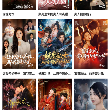
更新至第06集
完结
完结
深情为饵
顾先生你的夫人有点甜
夫人她野翻了
完结
完结
完结
让我替姐养娃，那我直接认亲
妖魔乱世，从掠夺词条开始崛起
蓄谋散伙，前夫哥对我怦然心动