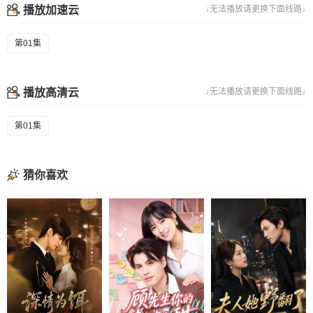
播放加速云
↓无法播放请更换下面线路↓
第01集
播放高清云
↓无法播放请更换下面线路↓
第01集
猜你喜欢