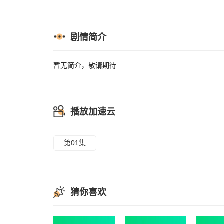
剧情简介
暂无简介，敬请期待
播放加速云
第01集
猜你喜欢