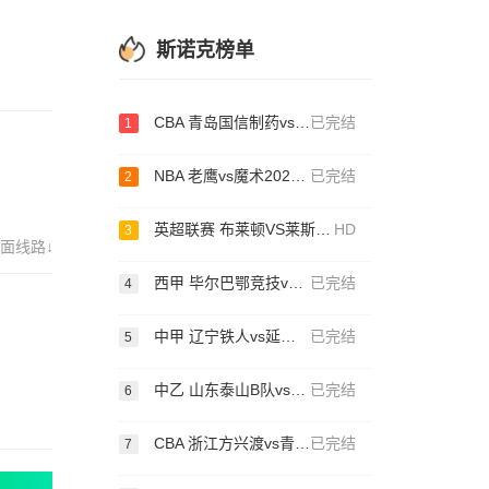
斯诺克榜单
CBA 青岛国信制药vs浙江方兴渡20250418
已完结
1
NBA 老鹰vs魔术20250416
已完结
2
英超联赛 布莱顿VS莱斯特城 20250412
HD
3
面线路↓
西甲 毕尔巴鄂竞技vs巴列卡诺20250414
已完结
4
中甲 辽宁铁人vs延边龙鼎20250406
已完结
5
中乙 山东泰山B队vs无锡吴钩20250409
已完结
6
CBA 浙江方兴渡vs青岛国信制药20250415
已完结
7