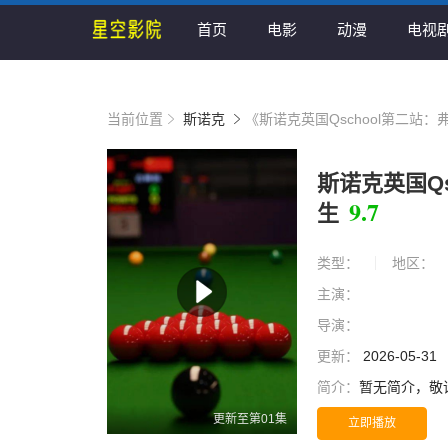
首页
电影
动漫
电视
当前位置
斯诺克
《斯诺克英国Qschool第二站
斯诺克英国Q
9.7
生
类型：
地区：
主演：
导演：
更新：
2026-05-31
简介：
暂无简介，敬
更新至第01集
立即播放